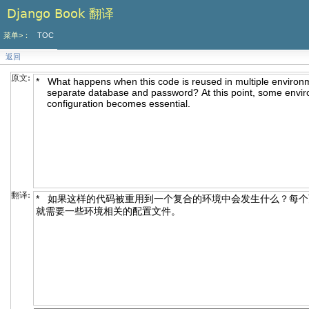
Django Book 翻译
菜单>：
TOC
返回
原文:
翻译: