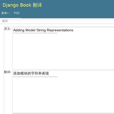
Django Book 翻译
菜单>：
TOC
返回
原文:
翻译: