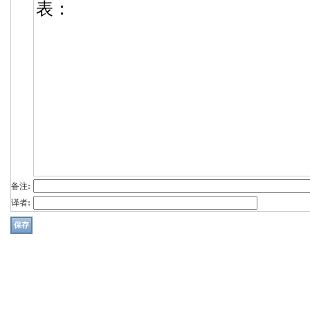
备注:
译者: