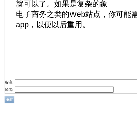
备注:
译者: