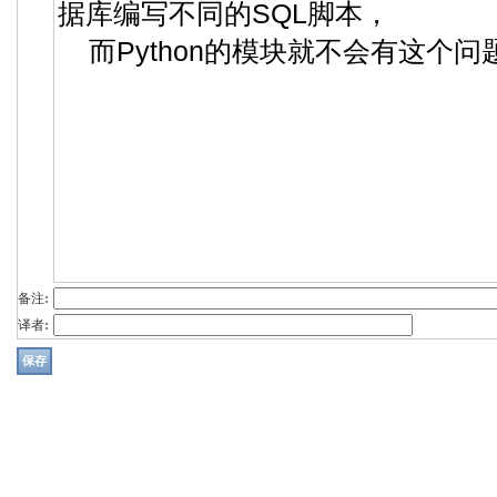
备注:
译者: