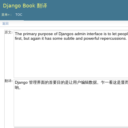
Django Book 翻译
菜单>：
TOC
返回
原文:
翻译: