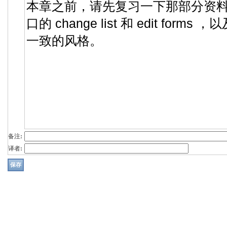
备注:
译者: